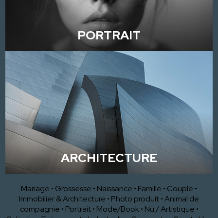
PORTRAIT
ARCHITECTURE
Mariage
•
Grossesse
•
Naissance
•
Famille
•
Couple
•
Immobilier & Architecture
•
Photo produit
•
Animal de
compagnie
•
Portrait
•
Mode/Book
•
Nu / Artistique
•