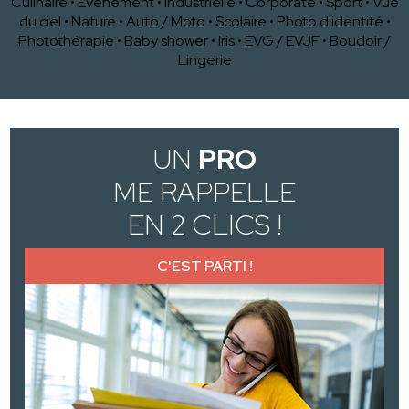
Culinaire
•
Evènement
•
Industrielle
•
Corporate
•
Sport
•
Vue
du ciel
•
Nature
•
Auto / Moto
•
Scolaire
•
Photo d'identité
•
Photothérapie
•
Baby shower
•
Iris
•
EVG / EVJF
•
Boudoir /
Lingerie
UN
PRO
ME RAPPELLE
EN 2 CLICS !
C'EST PARTI !