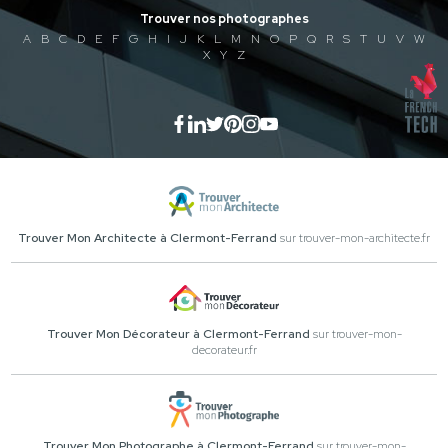
Trouver nos photographes
A
B
C
D
E
F
G
H
I
J
K
L
M
N
O
P
Q
R
S
T
U
V
W
X
Y
Z
Trouver Mon Architecte à Clermont-Ferrand
sur trouver-mon-architecte.fr
Trouver Mon Décorateur à Clermont-Ferrand
sur trouver-mon-
decorateur.fr
Trouver Mon Photographe à Clermont-Ferrand
sur trouver-mon-