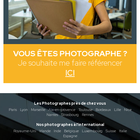
VOUS ÊTES PHOTOGRAPHE ?
Je souhaite me faire référencer
ICI
Les Photographes près de chez vous
Paris
Lyon
Marseille
Aix-en-provence
Toulouse
Bordeaux
Lille
Nice
Nantes
Strasbourg
Rennes
Nos photographes à l'international
Royaume-Uni
Irlande
Inde
Belgique
Luxembourg
Suisse
Italie
Espagne